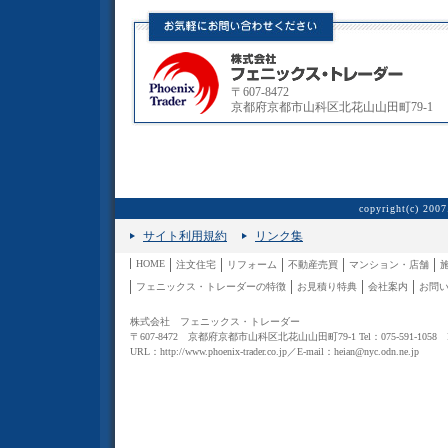
〒607-8472
京都府京都市山科区北花山山田町79-1
copyright(c) 2007
サイト利用規約
リンク集
HOME
注文住宅
リフォーム
不動産売買
マンション・店舗
フェニックス・トレーダーの特徴
お見積り特典
会社案内
お問
株式会社 フェニックス・トレーダー
〒607-8472 京都府京都市山科区北花山山田町79-1 Tel：075-591-1058 Fax
URL：
http://www.phoenix-trader.co.jp
／E-mail：
heian@nyc.odn.ne.jp